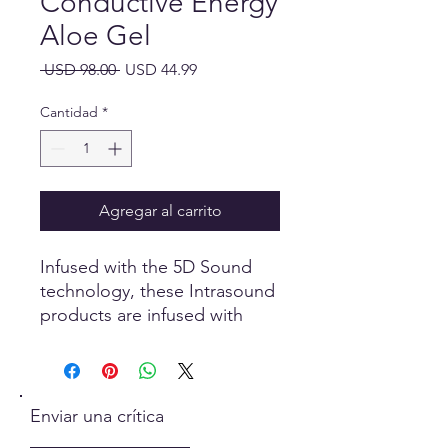
Conductive Energy
Aloe Gel
Precio
Precio
 USD 98.00 
USD 44.99
de
oferta
Cantidad
*
Agregar al carrito
Infused with the 5D Sound
technology, these Intrasound
products are infused with
vibrational Light-Sound
waves, designed to assist the
body with the current
planetary rise or change in
Enviar una crítica
frequency, as seen in the