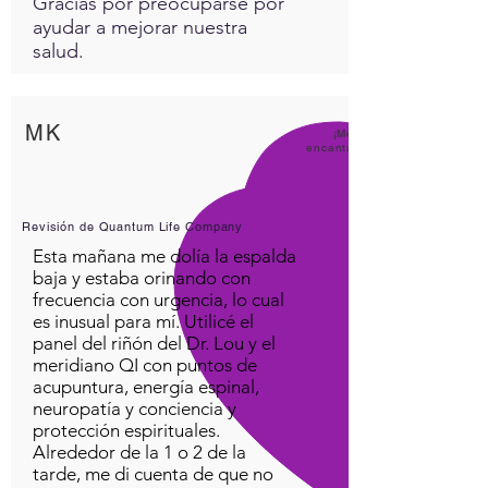
Gracias por preocuparse por
ayudar a mejorar nuestra
salud.
MK
¡Me
encanta
Revisión de Quantum Life Company
Esta mañana me dolía la espalda
baja y estaba orinando con
frecuencia con urgencia, lo cual
es inusual para mí. Utilicé el
panel del riñón del Dr. Lou y el
meridiano QI con puntos de
acupuntura, energía espinal,
neuropatía y conciencia y
protección espirituales.
Alrededor de la 1 o 2 de la
tarde, me di cuenta de que no