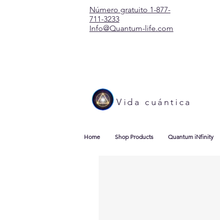
Número gratuito 1-877-
711-3233
Info@Quantum-life.com
Vida cuántica
Home
Shop Products
Quantum iNfinity