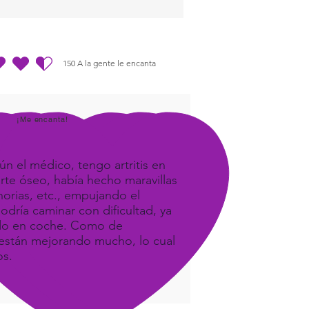
imulates The Visual Healing
ability
150
A la gente le encanta
dio es 4.5 de 5, basada en 150 votos, A la gente le encanta
¡Me encanta!
ún el médico, tengo artritis en
orte óseo, había hecho maravillas
orias, etc., empujando el
odría caminar con dificultad, ya
ando en coche. Como de
e, están mejorando mucho, lo cual
os.