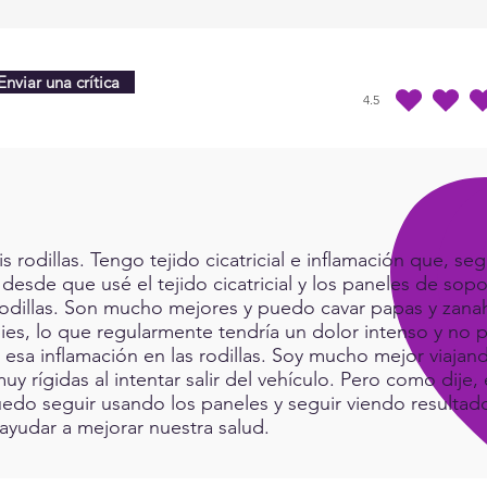
St
Cap
Enviar una crítica
4.5
la calificación prome
rodillas. Tengo tejido cicatricial e inflamación que, seg
 desde que usé el tejido cicatricial y los paneles de sop
rodillas. Son mucho mejores y puedo cavar papas y zanah
ies, lo que regularmente tendría un dolor intenso y no p
a esa inflamación en las rodillas. Soy mucho mejor viaj
muy rígidas al intentar salir del vehículo. Pero como dij
do seguir usando los paneles y seguir viendo resultad
ayudar a mejorar nuestra salud.