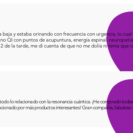
baja y estaba orinando con frecuencia con urgencia, lo cual e
iano QI con puntos de acupuntura, energía espinal, neuropatía
o 2 de la tarde, me di cuenta de que no me dolía ni tenía que o
odo lo relacionado con la resonancia cuántica. ¡He comprado todas 
cionado por más productos interesantes! Gran compañía, fabuloso se