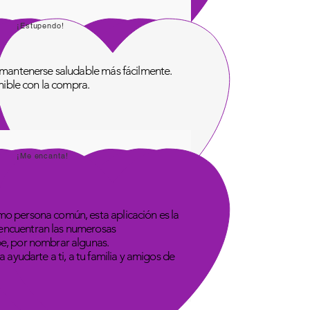
¡Estupendo!
de mantenerse saludable más fácilmente.
onible con la compra.
¡Me encanta!
omo persona común, esta aplicación es la
 encuentran las numerosas
be, por nombrar algunas.
 ayudarte a ti, a tu familia y amigos de