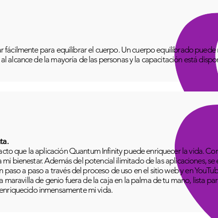
izar fácilmente para equilibrar el cuerpo. Un cuerpo equilibrado pue
o al alcance de la mayoría de las personas y la capacitación está disp
ta.
pacto que la aplicación Quantum Infinity puede enriquecer la vida. C
i bienestar. Además del potencial ilimitado de las aplicaciones, se
n paso a paso a través del proceso de uso en el sitio web y en YouTu
 maravilla de genio fuera de la caja en la palma de tu mano, lista para
 enriquecido inmensamente mi vida.