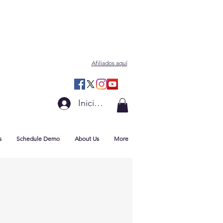
Afiliados aquí
Iniciar sesión
s
Schedule Demo
About Us
More