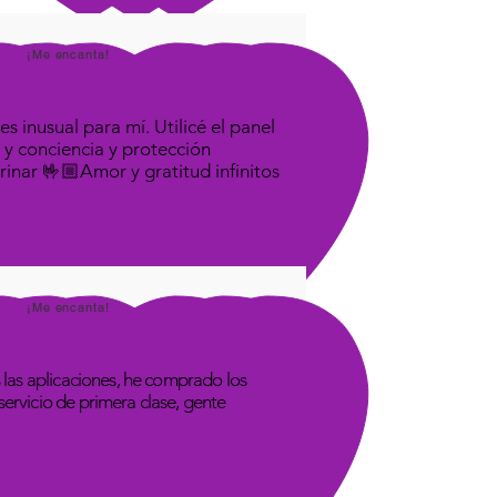
¡Me encanta!
s inusual para mí. Utilicé el panel
 y conciencia y protección
rinar 🤟🏼Amor y gratitud infinitos
¡Me encanta!
las aplicaciones, he comprado los
rvicio de primera clase, gente