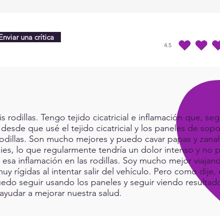
Enviar una crítica
4.5
la calificación prome
rodillas. Tengo tejido cicatricial e inflamación que, seg
 desde que usé el tejido cicatricial y los paneles de sop
rodillas. Son mucho mejores y puedo cavar papas y zanah
ies, lo que regularmente tendría un dolor intenso y no p
a esa inflamación en las rodillas. Soy mucho mejor viaj
muy rígidas al intentar salir del vehículo. Pero como dij
do seguir usando los paneles y seguir viendo resultad
ayudar a mejorar nuestra salud.