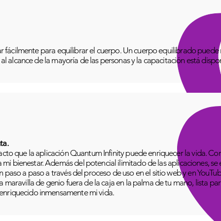
izar fácilmente para equilibrar el cuerpo. Un cuerpo equilibrado pue
o al alcance de la mayoría de las personas y la capacitación está disp
ta.
pacto que la aplicación Quantum Infinity puede enriquecer la vida. C
i bienestar. Además del potencial ilimitado de las aplicaciones, se
n paso a paso a través del proceso de uso en el sitio web y en YouTu
 maravilla de genio fuera de la caja en la palma de tu mano, lista para
 enriquecido inmensamente mi vida.