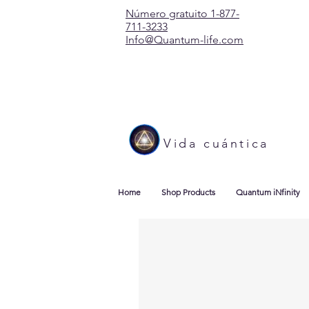
Número gratuito 1-877-
711-3233
Info@Quantum-life.com
Vida cuántica
Home
Shop Products
Quantum iNfinity