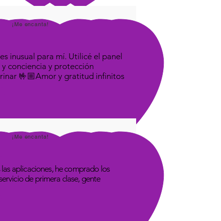
¡Me encanta!
s inusual para mí. Utilicé el panel
 y conciencia y protección
rinar 🤟🏼Amor y gratitud infinitos
¡Me encanta!
las aplicaciones, he comprado los
rvicio de primera clase, gente