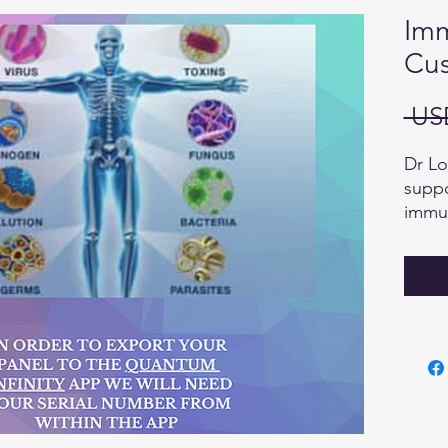
Im
Cus
 US
Dr Lo
suppo
immun
resili