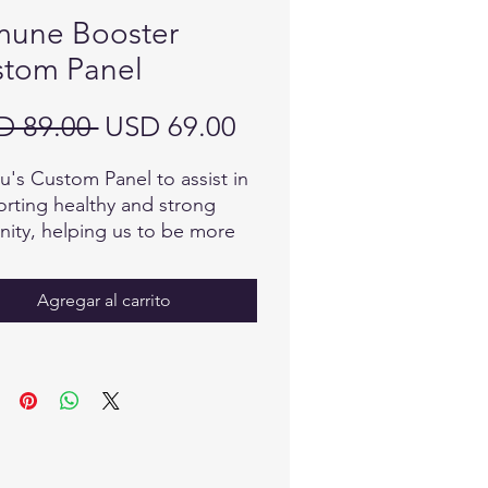
mune Booster
tom Panel
Precio
Precio
D 89.00 
USD 69.00
de
u's Custom Panel to assist in
oferta
rting healthy and strong
ity, helping us to be more
ent to infections.
Agregar al carrito