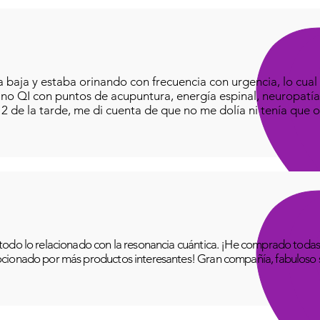
baja y estaba orinando con frecuencia con urgencia, lo cual e
iano QI con puntos de acupuntura, energía espinal, neuropatía
o 2 de la tarde, me di cuenta de que no me dolía ni tenía que o
odo lo relacionado con la resonancia cuántica. ¡He comprado todas 
cionado por más productos interesantes! Gran compañía, fabuloso se