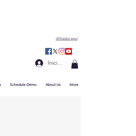
Afiliados aquí
Iniciar sesión
s
Schedule Demo
About Us
More