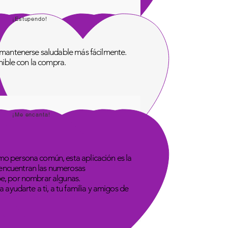
¡Estupendo!
de mantenerse saludable más fácilmente.
onible con la compra.
¡Me encanta!
omo persona común, esta aplicación es la
 encuentran las numerosas
be, por nombrar algunas.
 ayudarte a ti, a tu familia y amigos de