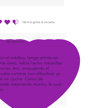
150
A la gente le encanta
dio es 4.5 de 5, basada en 150 votos, A la gente le encanta
¡Me encanta!
ún el médico, tengo artritis en
orte óseo, había hecho maravillas
orias, etc., empujando el
odría caminar con dificultad, ya
ando en coche. Como de
e, están mejorando mucho, lo cual
os.