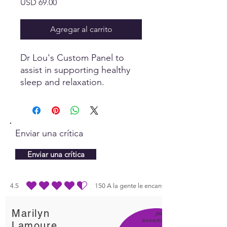
Precio
USD 69.00
Agregar al carrito
Dr Lou's Custom Panel to
assist in supporting healthy
sleep and relaxation.
Enviar una crítica
Enviar una crítica
4.5
150
A la gente le encanta
la calificación promedio es 4.5 de 5, basada en 150 votos, A la gente le enc
Marilyn
¡Me
encanta
Lamoure