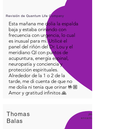
Revisión de Quantum Life Company
Esta mañana me dolía la espalda
baja y estaba orinando con
frecuencia con urgencia, lo cual
es inusual para mí. Utilicé el
panel del riñón del Dr. Lou y el
meridiano QI con puntos de
acupuntura, energía espinal,
neuropatía y conciencia y
protección espirituales.
Alrededor de la 1 o 2 de la
tarde, me di cuenta de que no
me dolía ni tenía que orinar 🤟🏼
Amor y gratitud infinitos 🙏
Thomas
¡Me
encanta
Balas