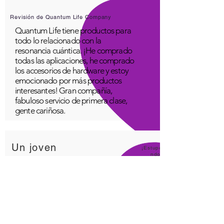
Revisión de Quantum Life Company
Quantum Life tiene productos para
todo lo relacionado con la
resonancia cuántica. ¡He comprado
todas las aplicaciones, he comprado
los accesorios de hardware y estoy
emocionado por más productos
interesantes! Gran compañía,
fabuloso servicio de primera clase,
gente cariñosa.
Un joven
¡Estupe
ndo!
Aplicación Quantum Infinity
La aplicación iNfinity se puede
utilizar fácilmente para equilibrar el
cuerpo. Un cuerpo equilibrado