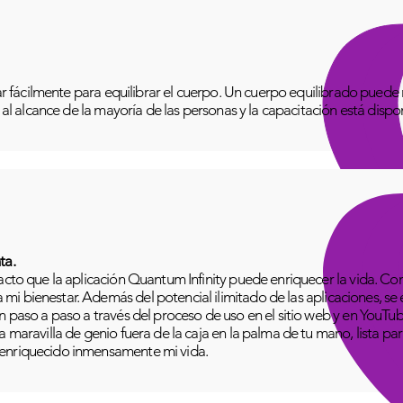
izar fácilmente para equilibrar el cuerpo. Un cuerpo equilibrado pue
o al alcance de la mayoría de las personas y la capacitación está disp
ta.
pacto que la aplicación Quantum Infinity puede enriquecer la vida. C
i bienestar. Además del potencial ilimitado de las aplicaciones, se
n paso a paso a través del proceso de uso en el sitio web y en YouTu
 maravilla de genio fuera de la caja en la palma de tu mano, lista para
 enriquecido inmensamente mi vida.