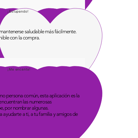
¡Estupendo!
de mantenerse saludable más fácilmente.
onible con la compra.
¡Me encanta!
omo persona común, esta aplicación es la
 encuentran las numerosas
be, por nombrar algunas.
 ayudarte a ti, a tu familia y amigos de