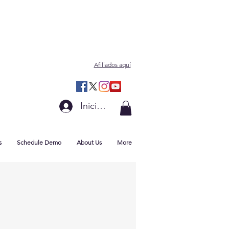
Afiliados aquí
Iniciar sesión
s
Schedule Demo
About Us
More