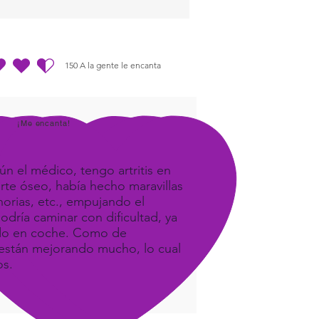
150
A la gente le encanta
dio es 4.5 de 5, basada en 150 votos, A la gente le encanta
¡Me encanta!
ún el médico, tengo artritis en
orte óseo, había hecho maravillas
orias, etc., empujando el
odría caminar con dificultad, ya
ando en coche. Como de
e, están mejorando mucho, lo cual
os.