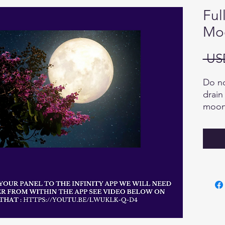
Ful
Mo
 US
Do no
drain
moon 
Full 