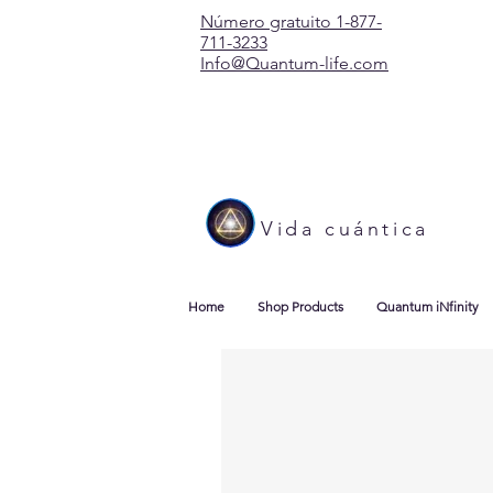
Número gratuito 1-877-
711-3233
Info@Quantum-life.com
Vida cuántica
Home
Shop Products
Quantum iNfinity