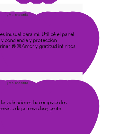
¡Me encanta!
s inusual para mí. Utilicé el panel
 y conciencia y protección
rinar 🤟🏼Amor y gratitud infinitos
¡Me encanta!
las aplicaciones, he comprado los
rvicio de primera clase, gente