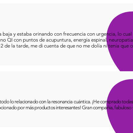
baja y estaba orinando con frecuencia con urgencia, lo cual e
iano QI con puntos de acupuntura, energía espinal, neuropatía
o 2 de la tarde, me di cuenta de que no me dolía ni tenía que o
odo lo relacionado con la resonancia cuántica. ¡He comprado todas 
cionado por más productos interesantes! Gran compañía, fabuloso se