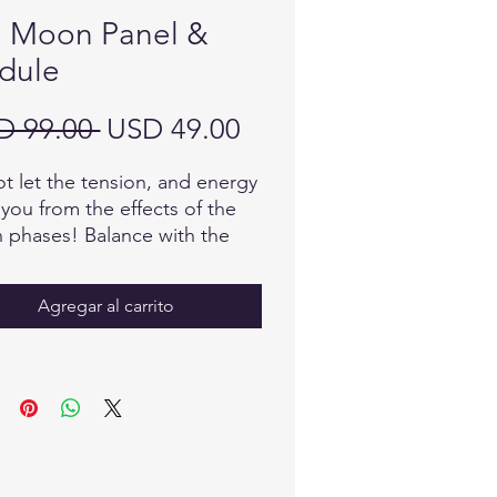
l Moon Panel &
dule
Precio
Precio
D 99.00 
USD 49.00
de
t let the tension, and energy
oferta
 you from the effects of the
phases! Balance with the
Moon Panel.
Agregar al carrito