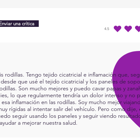
Enviar una crítica
4.5
la calificación prome
rodillas. Tengo tejido cicatricial e inflamación que, seg
 desde que usé el tejido cicatricial y los paneles de sop
rodillas. Son mucho mejores y puedo cavar papas y zanah
ies, lo que regularmente tendría un dolor intenso y no p
a esa inflamación en las rodillas. Soy mucho mejor viaj
muy rígidas al intentar salir del vehículo. Pero como dij
do seguir usando los paneles y seguir viendo resultad
ayudar a mejorar nuestra salud.