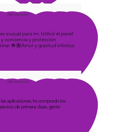
 please email here to request :
n@quantum-life.com)
¡Me encanta!
s inusual para mí. Utilicé el panel
 y conciencia y protección
rinar 🤟🏼Amor y gratitud infinitos
¡Me encanta!
las aplicaciones, he comprado los
rvicio de primera clase, gente