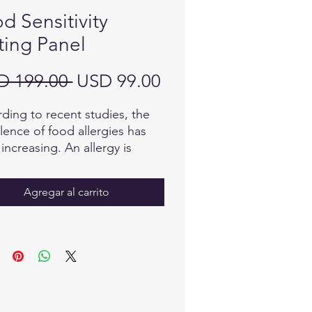
d Sensitivity
ting Panel
Precio
Precio
D 199.00 
USD 99.00
de
ding to recent studies, the
oferta
lence of food allergies has
increasing. An allergy is
ed by the immune system
ing substances in the
Agregar al carrito
onment that it should see as
ess, known as allergens.
 innocent substances
e targets, leading to allergic
ions. Symptoms include :
, itching, swelling, vomiting,
hoea and nausea. Food