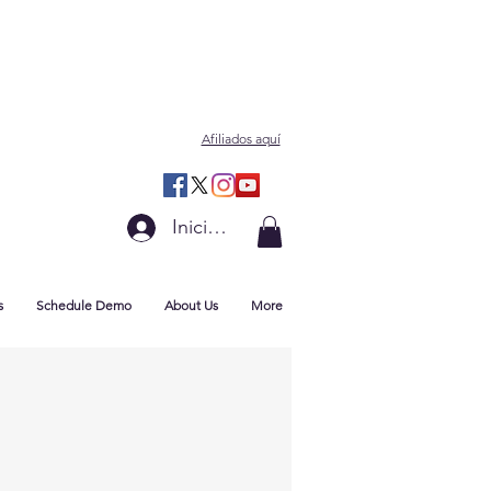
Afiliados aquí
Iniciar sesión
s
Schedule Demo
About Us
More