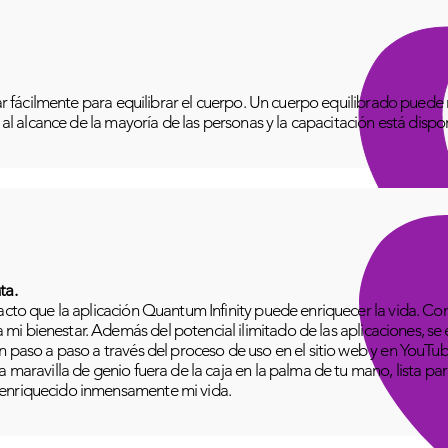
izar fácilmente para equilibrar el cuerpo. Un cuerpo equilibrado pue
o al alcance de la mayoría de las personas y la capacitación está disp
ta.
pacto que la aplicación Quantum Infinity puede enriquecer la vida. C
i bienestar. Además del potencial ilimitado de las aplicaciones, se
n paso a paso a través del proceso de uso en el sitio web y en YouTu
 maravilla de genio fuera de la caja en la palma de tu mano, lista para
 enriquecido inmensamente mi vida.