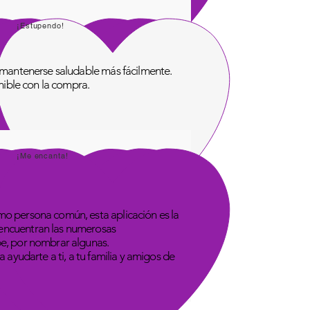
¡Estupendo!
de mantenerse saludable más fácilmente.
onible con la compra.
¡Me encanta!
omo persona común, esta aplicación es la
 encuentran las numerosas
be, por nombrar algunas.
 ayudarte a ti, a tu familia y amigos de