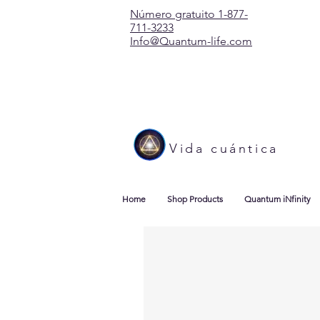
Número gratuito 1-877-
711-3233
Info@Quantum-life.com
Vida cuántica
Home
Shop Products
Quantum iNfinity