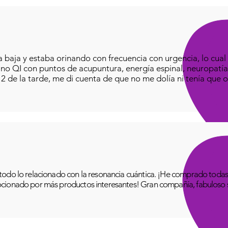
alike
admi
baja y estaba orinando con frecuencia con urgencia, lo cual e
iano QI con puntos de acupuntura, energía espinal, neuropatía
o 2 de la tarde, me di cuenta de que no me dolía ni tenía que o
odo lo relacionado con la resonancia cuántica. ¡He comprado todas 
cionado por más productos interesantes! Gran compañía, fabuloso se