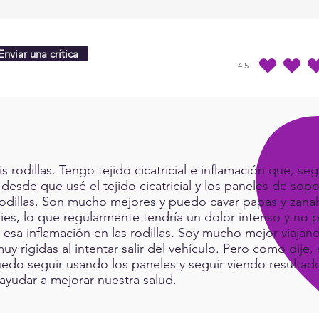
Intol
often
prob
intol
Enviar una crítica
4.5
and c
la calificación prome
the f
probl
wind,
indig
or as
rodillas. Tengo tejido cicatricial e inflamación que, seg
Sensi
 desde que usé el tejido cicatricial y los paneles de sop
Infin
rodillas. Son mucho mejores y puedo cavar papas y zanah
frequ
ies, lo que regularmente tendría un dolor intenso y no p
yours
a esa inflamación en las rodillas. Soy mucho mejor viaj
imbal
muy rígidas al intentar salir del vehículo. Pero como dij
have.
do seguir usando los paneles y seguir viendo resultad
with f
ayudar a mejorar nuestra salud.
Over 
!(ava