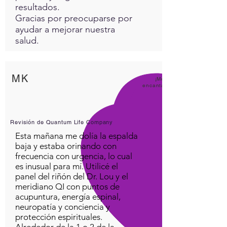
resultados.
Gracias por preocuparse por
ayudar a mejorar nuestra
salud.
MK
¡Me
encanta
Revisión de Quantum Life Company
Esta mañana me dolía la espalda
baja y estaba orinando con
frecuencia con urgencia, lo cual
es inusual para mí. Utilicé el
panel del riñón del Dr. Lou y el
meridiano QI con puntos de
acupuntura, energía espinal,
neuropatía y conciencia y
protección espirituales.
Alrededor de la 1 o 2 de la