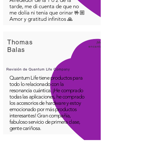
tarde, me di cuenta de que no
me dolía ni tenía que orinar 🤟🏼
Amor y gratitud infinitos 🙏
Thomas
¡Me
encanta
Balas
Revisión de Quantum Life Company
Quantum Life tiene productos para
todo lo relacionado con la
resonancia cuántica. ¡He comprado
todas las aplicaciones, he comprado
los accesorios de hardware y estoy
emocionado por más productos
interesantes! Gran compañía,
fabuloso servicio de primera clase,
gente cariñosa.