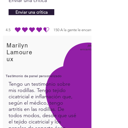
Enviar una crítica
Enviar una crítica
4.5
150
A la gente le encanta
la calificación promedio es 4.5 de 5, basada en 150 votos, A la gente le enc
Marilyn
¡Me
encanta
Lamoure
ux
Testimonio de panel personalizado
Tengo un testimonio sobre
mis rodillas. Tengo tejido
cicatricial e inflamación que,
según el médico, tengo
artritis en las rodillas. De
todos modos, desde que usé
el tejido cicatricial y los
paneles de soporte óseo,