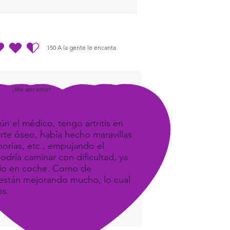
 are designed to promote
balance, harmony, energy,
upliftment, ease and grace :-)
150
A la gente le encanta
dio es 4.5 de 5, basada en 150 votos, A la gente le encanta
¡Me encanta!
ún el médico, tengo artritis en
orte óseo, había hecho maravillas
orias, etc., empujando el
odría caminar con dificultad, ya
ando en coche. Como de
e, están mejorando mucho, lo cual
os.