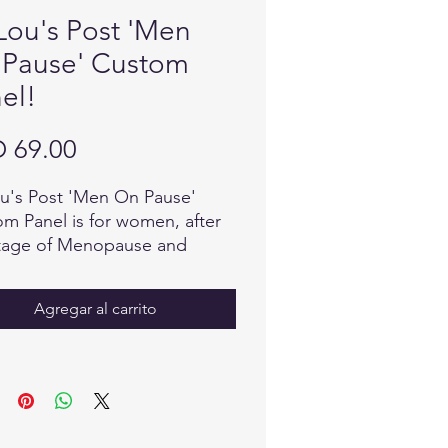
Lou's Post 'Men
Pause' Custom
el!
Precio
 69.00
u's Post 'Men On Pause'
m Panel is for women, after
tage of Menopause and
ing into the sacredness of
next phase of life. Dr Lou has
Agregar al carrito
many years of research and
ed the effects of both
ns and mens hormones and
to best manage them as we
ey through the various stages
r lives. The items in this