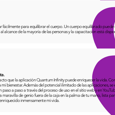
izar fácilmente para equilibrar el cuerpo. Un cuerpo equilibrado pue
o al alcance de la mayoría de las personas y la capacitación está disp
ta.
pacto que la aplicación Quantum Infinity puede enriquecer la vida. C
i bienestar. Además del potencial ilimitado de las aplicaciones, se
n paso a paso a través del proceso de uso en el sitio web y en YouTu
 maravilla de genio fuera de la caja en la palma de tu mano, lista para
 enriquecido inmensamente mi vida.