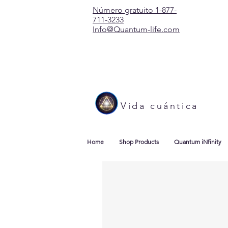
Número gratuito 1-877-
711-3233
Info@Quantum-life.com
Vida cuántica
Home
Shop Products
Quantum iNfinity