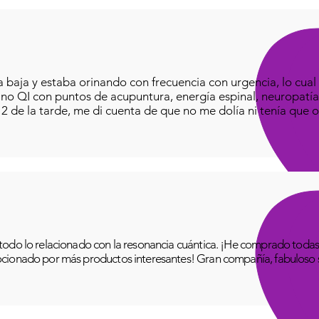
baja y estaba orinando con frecuencia con urgencia, lo cual e
iano QI con puntos de acupuntura, energía espinal, neuropatía
o 2 de la tarde, me di cuenta de que no me dolía ni tenía que o
odo lo relacionado con la resonancia cuántica. ¡He comprado todas 
cionado por más productos interesantes! Gran compañía, fabuloso se