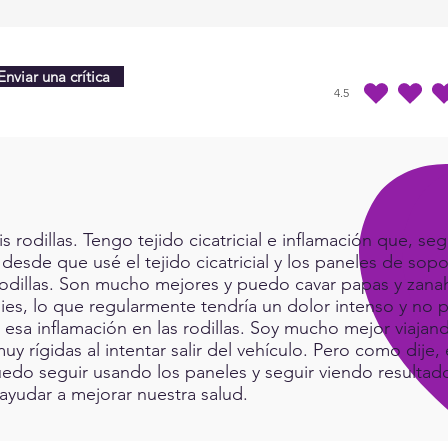
panel
more 
joy, 
Enviar una crítica
4.5
la calificación prome
rodillas. Tengo tejido cicatricial e inflamación que, seg
 desde que usé el tejido cicatricial y los paneles de sop
rodillas. Son mucho mejores y puedo cavar papas y zanah
ies, lo que regularmente tendría un dolor intenso y no p
a esa inflamación en las rodillas. Soy mucho mejor viaj
muy rígidas al intentar salir del vehículo. Pero como dij
do seguir usando los paneles y seguir viendo resultad
ayudar a mejorar nuestra salud.