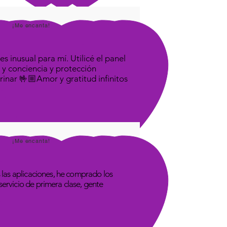
¡Me encanta!
s inusual para mí. Utilicé el panel
 y conciencia y protección
rinar 🤟🏼Amor y gratitud infinitos
¡Me encanta!
las aplicaciones, he comprado los
rvicio de primera clase, gente