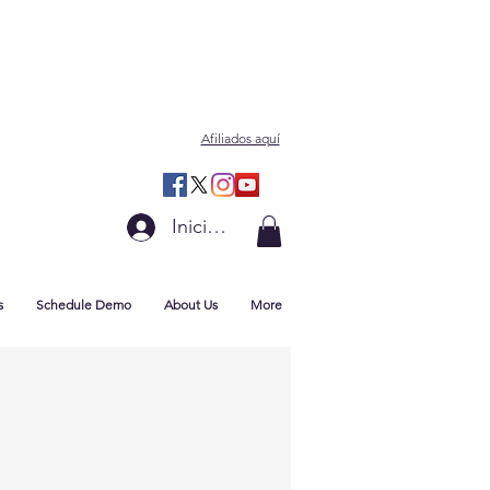
Afiliados aquí
Iniciar sesión
s
Schedule Demo
About Us
More