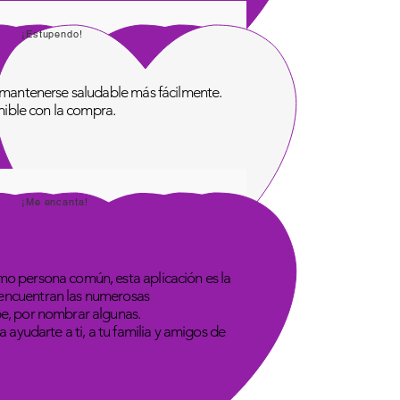
¡Estupendo!
de mantenerse saludable más fácilmente.
onible con la compra.
¡Me encanta!
omo persona común, esta aplicación es la
 encuentran las numerosas
be, por nombrar algunas.
 ayudarte a ti, a tu familia y amigos de