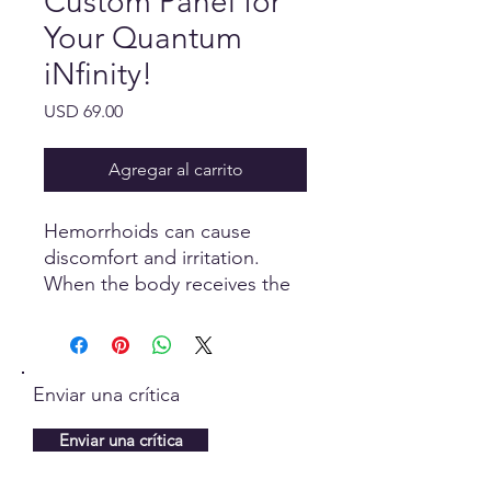
Custom Panel for
Your Quantum
iNfinity!
Precio
USD 69.00
Agregar al carrito
Hemorrhoids can cause
discomfort and irritation.
When the body receives the
correct information, it is
designed to heal itself.
Enviar una crítica
Enviar una crítica