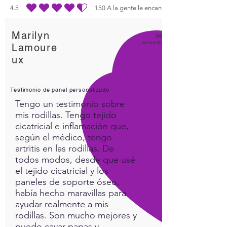
4.5
150
A la gente le encanta
la calificación promedio es 4.5 de 5, basada en 150 votos, A la gente le enc
Marilyn
¡Me
encanta
Lamoure
ux
Testimonio de panel personalizado
Tengo un testimonio sobre
mis rodillas. Tengo tejido
cicatricial e inflamación que,
según el médico, tengo
artritis en las rodillas. De
todos modos, desde que usé
el tejido cicatricial y los
paneles de soporte óseo,
había hecho maravillas para
ayudar realmente a mis
rodillas. Son mucho mejores y
puedo cavar papas y