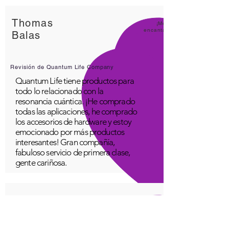
Thomas
¡Me
encanta
Balas
Revisión de Quantum Life Company
Quantum Life tiene productos para
todo lo relacionado con la
resonancia cuántica. ¡He comprado
todas las aplicaciones, he comprado
los accesorios de hardware y estoy
emocionado por más productos
interesantes! Gran compañía,
fabuloso servicio de primera clase,
gente cariñosa.
Un joven
¡Estupe
ndo!