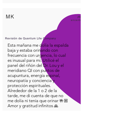
MK
¡Me
encanta
Revisión de Quantum Life Company
Esta mañana me dolía la espalda
baja y estaba orinando con
frecuencia con urgencia, lo cual
es inusual para mí. Utilicé el
panel del riñón del Dr. Lou y el
meridiano QI con puntos de
acupuntura, energía espinal,
neuropatía y conciencia y
protección espirituales.
Alrededor de la 1 o 2 de la
tarde, me di cuenta de que no
me dolía ni tenía que orinar 🤟🏼
Amor y gratitud infinitos 🙏