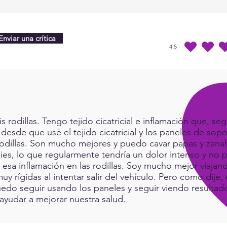
Enviar una crítica
4.5
la calificación prome
rodillas. Tengo tejido cicatricial e inflamación que, seg
 desde que usé el tejido cicatricial y los paneles de sop
rodillas. Son mucho mejores y puedo cavar papas y zanah
ies, lo que regularmente tendría un dolor intenso y no p
a esa inflamación en las rodillas. Soy mucho mejor viaj
muy rígidas al intentar salir del vehículo. Pero como dij
do seguir usando los paneles y seguir viendo resultad
ayudar a mejorar nuestra salud.