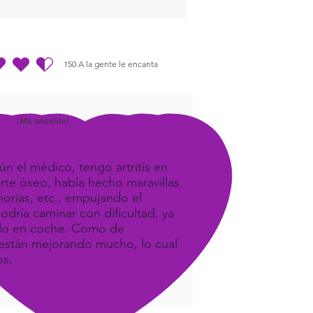
150
A la gente le encanta
dio es 4.5 de 5, basada en 150 votos, A la gente le encanta
¡Me encanta!
ún el médico, tengo artritis en
orte óseo, había hecho maravillas
orias, etc., empujando el
odría caminar con dificultad, ya
ando en coche. Como de
e, están mejorando mucho, lo cual
os.