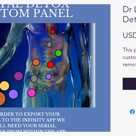
Dr 
Det
USD
This 
custo
remov
can b