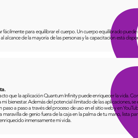
izar fácilmente para equilibrar el cuerpo. Un cuerpo equilibrado pue
o al alcance de la mayoría de las personas y la capacitación está disp
ta.
pacto que la aplicación Quantum Infinity puede enriquecer la vida. C
i bienestar. Además del potencial ilimitado de las aplicaciones, se
n paso a paso a través del proceso de uso en el sitio web y en YouTu
 maravilla de genio fuera de la caja en la palma de tu mano, lista para
 enriquecido inmensamente mi vida.