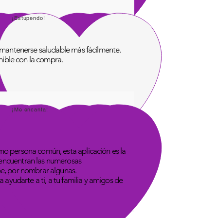
¡Estupendo!
de mantenerse saludable más fácilmente.
onible con la compra.
¡Me encanta!
omo persona común, esta aplicación es la
 encuentran las numerosas
be, por nombrar algunas.
 ayudarte a ti, a tu familia y amigos de