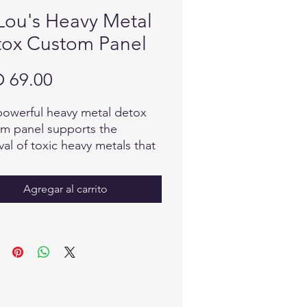
Lou's Heavy Metal
ox Custom Panel
Precio
 69.00
powerful heavy metal detox
m panel supports the
al of toxic heavy metals that
uild up in the body.
Agregar al carrito