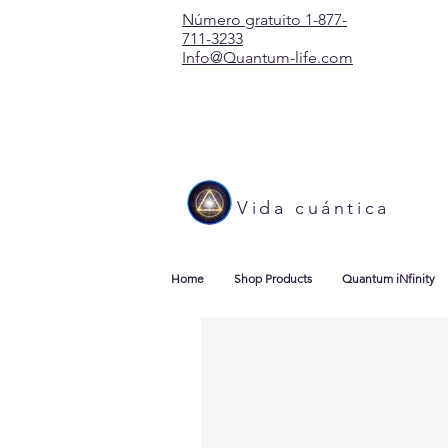
Número gratuito 1-877-
711-3233
Info@Quantum-life.com
Vida cuántica
Home
Shop Products
Quantum iNfinity