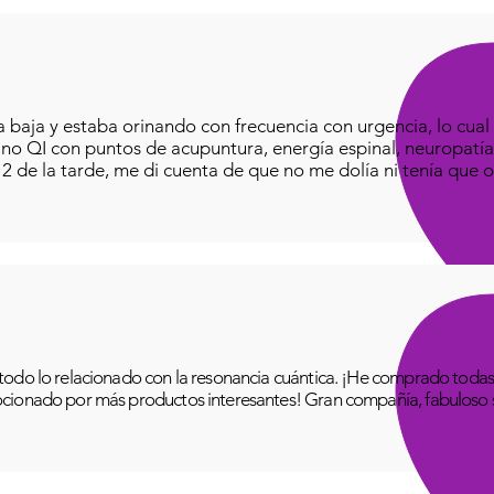
baja y estaba orinando con frecuencia con urgencia, lo cual e
iano QI con puntos de acupuntura, energía espinal, neuropatía
o 2 de la tarde, me di cuenta de que no me dolía ni tenía que o
odo lo relacionado con la resonancia cuántica. ¡He comprado todas 
cionado por más productos interesantes! Gran compañía, fabuloso se