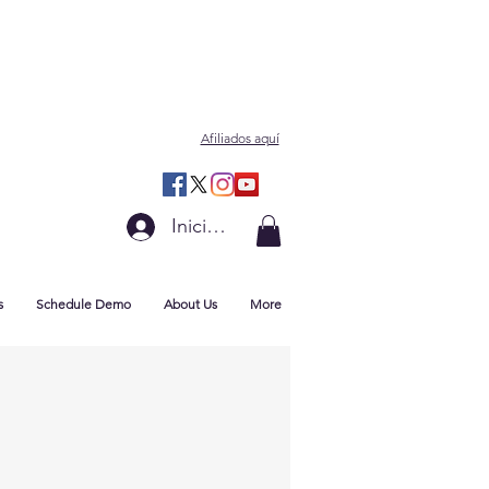
Afiliados aquí
Iniciar sesión
s
Schedule Demo
About Us
More