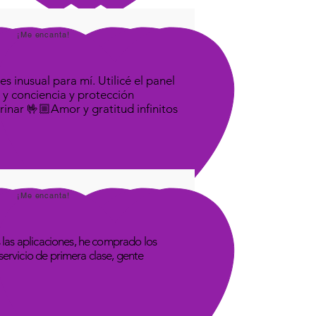
¡Me encanta!
s inusual para mí. Utilicé el panel
 y conciencia y protección
rinar 🤟🏼Amor y gratitud infinitos
¡Me encanta!
las aplicaciones, he comprado los
rvicio de primera clase, gente