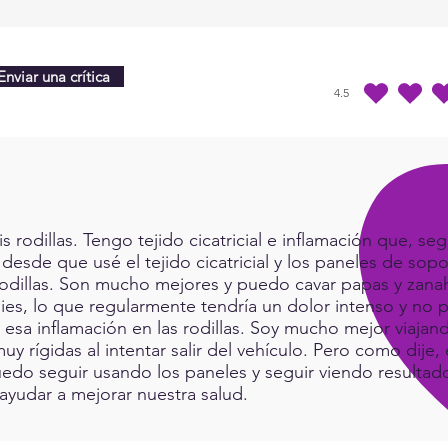
Enviar una crítica
4.5
la calificación prome
rodillas. Tengo tejido cicatricial e inflamación que, seg
 desde que usé el tejido cicatricial y los paneles de sop
rodillas. Son mucho mejores y puedo cavar papas y zanah
ies, lo que regularmente tendría un dolor intenso y no p
a esa inflamación en las rodillas. Soy mucho mejor viaj
muy rígidas al intentar salir del vehículo. Pero como dij
do seguir usando los paneles y seguir viendo resultad
ayudar a mejorar nuestra salud.