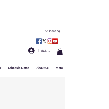
Afiliados aquí
Iniciar sesión
s
Schedule Demo
About Us
More