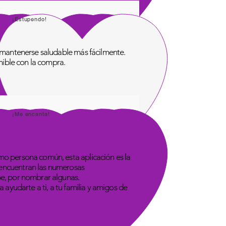
¡Estupendo!
de mantenerse saludable más fácilmente.
onible con la compra.
¡Me encanta!
omo persona común, esta aplicación es la
 encuentran las numerosas
be, por nombrar algunas.
 ayudarte a ti, a tu familia y amigos de