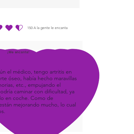
150
A la gente le encanta
dio es 4.5 de 5, basada en 150 votos, A la gente le encanta
¡Me encanta!
ún el médico, tengo artritis en
orte óseo, había hecho maravillas
orias, etc., empujando el
odría caminar con dificultad, ya
ando en coche. Como de
e, están mejorando mucho, lo cual
os.