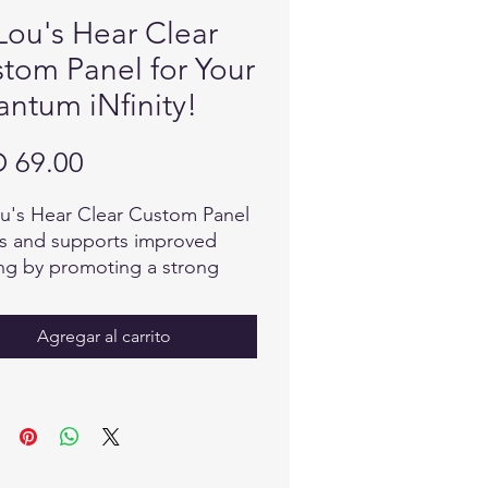
Lou's Hear Clear
tom Panel for Your
ntum iNfinity!
Precio
 69.00
u's Hear Clear Custom Panel
ts and supports improved
ng by promoting a strong
e system and self healing
ss.
Agregar al carrito