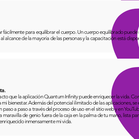
izar fácilmente para equilibrar el cuerpo. Un cuerpo equilibrado pue
o al alcance de la mayoría de las personas y la capacitación está disp
ta.
pacto que la aplicación Quantum Infinity puede enriquecer la vida. C
i bienestar. Además del potencial ilimitado de las aplicaciones, se
n paso a paso a través del proceso de uso en el sitio web y en YouTu
 maravilla de genio fuera de la caja en la palma de tu mano, lista para
 enriquecido inmensamente mi vida.