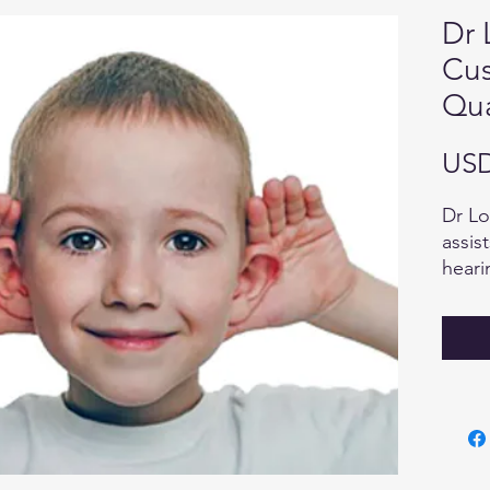
Dr 
Cus
Qua
USD
Dr Lo
assis
heari
immun
proce