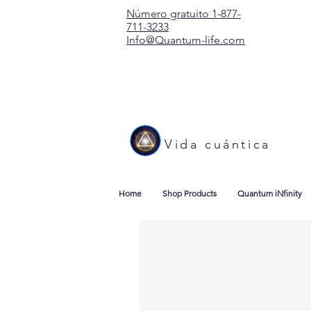
Número gratuito 1-877-
711-3233
Info@Quantum-life.com
Vida cuántica
Home
Shop Products
Quantum iNfinity