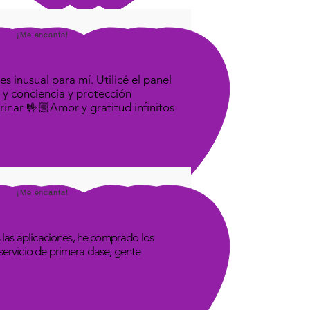
¡Me encanta!
s inusual para mí. Utilicé el panel
 y conciencia y protección
rinar 🤟🏼Amor y gratitud infinitos
¡Me encanta!
las aplicaciones, he comprado los
rvicio de primera clase, gente