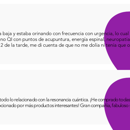
baja y estaba orinando con frecuencia con urgencia, lo cual e
iano QI con puntos de acupuntura, energía espinal, neuropatía
o 2 de la tarde, me di cuenta de que no me dolía ni tenía que o
odo lo relacionado con la resonancia cuántica. ¡He comprado todas 
cionado por más productos interesantes! Gran compañía, fabuloso se