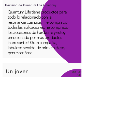
Revisión de Quantum Life Company
Quantum Life tiene productos para
todo lo relacionado con la
resonancia cuántica. ¡He comprado
todas las aplicaciones, he comprado
los accesorios de hardware y estoy
emocionado por más productos
interesantes! Gran compañía,
fabuloso servicio de primera clase,
gente cariñosa.
Un joven
¡Estupe
ndo!
Aplicación Quantum Infinity
La aplicación iNfinity se puede
utilizar fácilmente para equilibrar el
cuerpo. Un cuerpo equilibrado
puede mantenerse saludable más