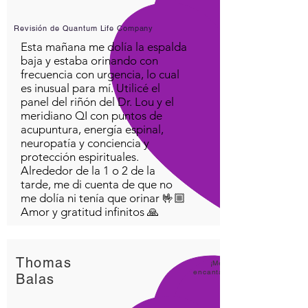
Revisión de Quantum Life Company
Esta mañana me dolía la espalda
baja y estaba orinando con
frecuencia con urgencia, lo cual
es inusual para mí. Utilicé el
panel del riñón del Dr. Lou y el
meridiano QI con puntos de
acupuntura, energía espinal,
neuropatía y conciencia y
protección espirituales.
Alrededor de la 1 o 2 de la
tarde, me di cuenta de que no
me dolía ni tenía que orinar 🤟🏼
Amor y gratitud infinitos 🙏
Thomas
¡Me
encanta
Balas