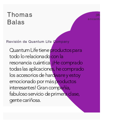
Thomas
¡Me
encanta
Balas
Revisión de Quantum Life Company
Quantum Life tiene productos para
todo lo relacionado con la
resonancia cuántica. ¡He comprado
todas las aplicaciones, he comprado
los accesorios de hardware y estoy
emocionado por más productos
interesantes! Gran compañía,
fabuloso servicio de primera clase,
gente cariñosa.
Un joven
¡Estupe
ndo!