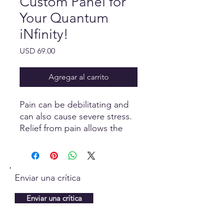
Custom Panel for
Your Quantum
iNfinity!
Precio
USD 69.00
Agregar al carrito
Pain can be debilitating and
can also cause severe stress.
Relief from pain allows the
body to self heal and maintain
a level of ease, only when the
parasympathetic nervous
system is stimulated.
Enviar una crítica
Enviar una crítica