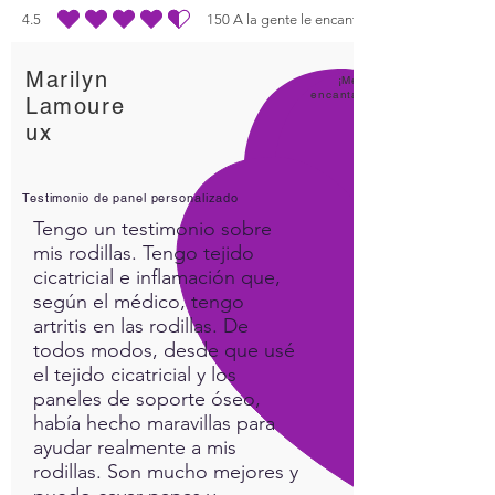
4.5
150
A la gente le encanta
la calificación promedio es 4.5 de 5, basada en 150 votos, A la gente le enc
Marilyn
¡Me
encanta
Lamoure
ux
Testimonio de panel personalizado
Tengo un testimonio sobre
mis rodillas. Tengo tejido
cicatricial e inflamación que,
según el médico, tengo
artritis en las rodillas. De
todos modos, desde que usé
el tejido cicatricial y los
paneles de soporte óseo,
había hecho maravillas para
ayudar realmente a mis
rodillas. Son mucho mejores y