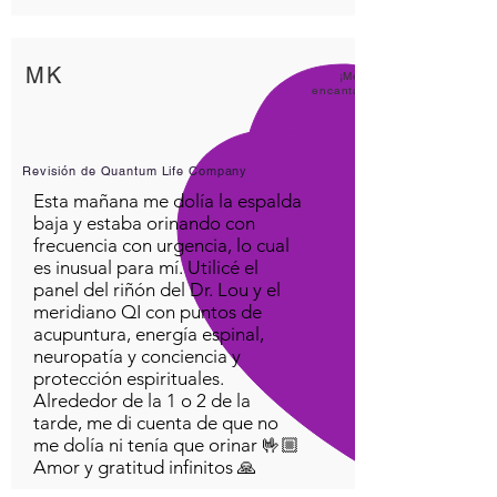
MK
¡Me
encanta
Revisión de Quantum Life Company
Esta mañana me dolía la espalda
baja y estaba orinando con
frecuencia con urgencia, lo cual
es inusual para mí. Utilicé el
panel del riñón del Dr. Lou y el
meridiano QI con puntos de
acupuntura, energía espinal,
neuropatía y conciencia y
protección espirituales.
Alrededor de la 1 o 2 de la
tarde, me di cuenta de que no
me dolía ni tenía que orinar 🤟🏼
Amor y gratitud infinitos 🙏