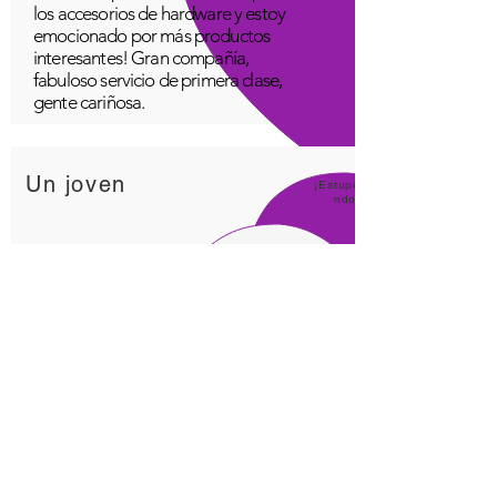
los accesorios de hardware y estoy
emocionado por más productos
interesantes! Gran compañía,
fabuloso servicio de primera clase,
gente cariñosa.
Un joven
¡Estupe
ndo!
Aplicación Quantum Infinity
La aplicación iNfinity se puede
utilizar fácilmente para equilibrar el
cuerpo. Un cuerpo equilibrado
puede mantenerse saludable más
fácilmente. La aplicación iNfinity
tiene un precio al alcance de la
mayoría de las personas y la
capacitación está disponible con la
compra.