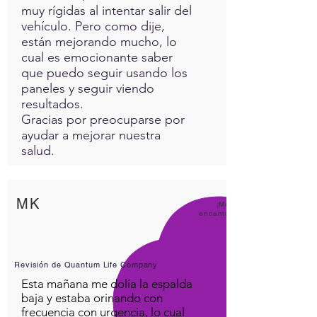
muy rígidas al intentar salir del
vehículo. Pero como dije,
están mejorando mucho, lo
cual es emocionante saber
que puedo seguir usando los
paneles y seguir viendo
resultados.
Gracias por preocuparse por
ayudar a mejorar nuestra
salud.
MK
¡Me
encanta
Revisión de Quantum Life Company
Esta mañana me dolía la espalda
baja y estaba orinando con
frecuencia con urgencia, lo cual