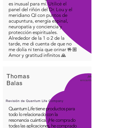
es inusual para mí. Utilicé el
panel del riñón del Dr. Lou y el
meridiano QI con puntos de
acupuntura, energía espinal,
neuropatía y conciencia y
protección espirituales.
Alrededor de la 1 o 2 de la
tarde, me di cuenta de que no
me dolía ni tenía que orinar 🤟🏼
Amor y gratitud infinitos 🙏
Thomas
¡Me
encanta
Balas
Revisión de Quantum Life Company
Quantum Life tiene productos para
todo lo relacionado con la
resonancia cuántica. ¡He comprado
todas las aplicaciones, he comprado