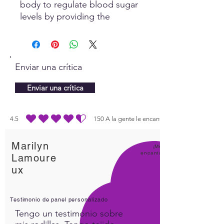
body to regulate blood sugar
levels by providing the
nutrional support needed, as
well as other items that
support the balance and
regulation of blood sugar
Enviar una crítica
levels.
Enviar una crítica
4.5
150
A la gente le encanta
la calificación promedio es 4.5 de 5, basada en 150 votos, A la gente le enc
Marilyn
¡Me
encanta
Lamoure
ux
Testimonio de panel personalizado
Tengo un testimonio sobre