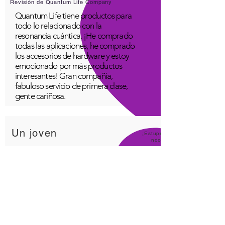
Revisión de Quantum Life Company
Quantum Life tiene productos para
todo lo relacionado con la
resonancia cuántica. ¡He comprado
todas las aplicaciones, he comprado
los accesorios de hardware y estoy
emocionado por más productos
interesantes! Gran compañía,
fabuloso servicio de primera clase,
gente cariñosa.
Un joven
¡Estupe
ndo!
Aplicación Quantum Infinity
La aplicación iNfinity se puede
utilizar fácilmente para equilibrar el
cuerpo. Un cuerpo equilibrado
puede mantenerse saludable más
fácilmente. La aplicación iNfinity