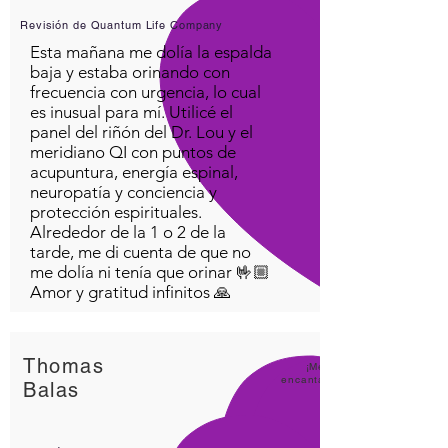
Revisión de Quantum Life Company
Esta mañana me dolía la espalda
baja y estaba orinando con
frecuencia con urgencia, lo cual
es inusual para mí. Utilicé el
panel del riñón del Dr. Lou y el
meridiano QI con puntos de
acupuntura, energía espinal,
neuropatía y conciencia y
protección espirituales.
Alrededor de la 1 o 2 de la
tarde, me di cuenta de que no
me dolía ni tenía que orinar 🤟🏼
Amor y gratitud infinitos 🙏
Thomas
¡Me
encanta
Balas