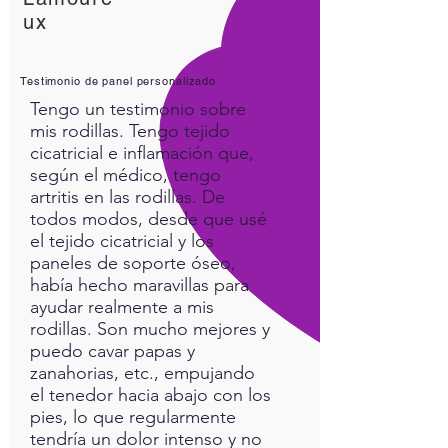
ux
Testimonio de panel personalizado
Tengo un testimonio sobre
mis rodillas. Tengo tejido
cicatricial e inflamación que,
según el médico, tengo
artritis en las rodillas. De
todos modos, desde que usé
el tejido cicatricial y los
paneles de soporte óseo,
había hecho maravillas para
ayudar realmente a mis
rodillas. Son mucho mejores y
puedo cavar papas y
zanahorias, etc., empujando
el tenedor hacia abajo con los
pies, lo que regularmente
tendría un dolor intenso y no