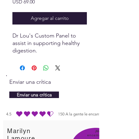
Precio
USD 69.00
Agregar al carrito
Dr Lou's Custom Panel to
assist in supporting healthy
digestion.
Enviar una crítica
Enviar una crítica
4.5
150
A la gente le encanta
la calificación promedio es 4.5 de 5, basada en 150 votos, A la gente le enc
Marilyn
¡Me
encanta
Lamoure