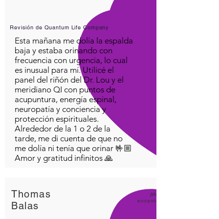
Revisión de Quantum Life Company
Esta mañana me dolía la espalda
baja y estaba orinando con
frecuencia con urgencia, lo cual
es inusual para mí. Utilicé el
panel del riñón del Dr. Lou y el
meridiano QI con puntos de
acupuntura, energía espinal,
neuropatía y conciencia y
protección espirituales.
Alrededor de la 1 o 2 de la
tarde, me di cuenta de que no
me dolía ni tenía que orinar 🤟🏼
Amor y gratitud infinitos 🙏
Thomas
¡Me
encanta
Balas