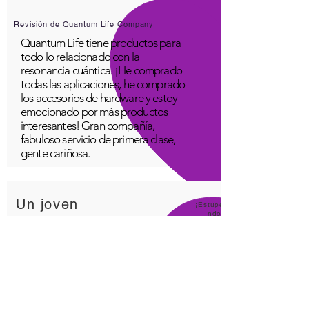
Revisión de Quantum Life Company
Quantum Life tiene productos para
todo lo relacionado con la
resonancia cuántica. ¡He comprado
todas las aplicaciones, he comprado
los accesorios de hardware y estoy
emocionado por más productos
interesantes! Gran compañía,
fabuloso servicio de primera clase,
gente cariñosa.
Un joven
¡Estupe
ndo!
Aplicación Quantum Infinity
La aplicación iNfinity se puede
utilizar fácilmente para equilibrar el
cuerpo. Un cuerpo equilibrado