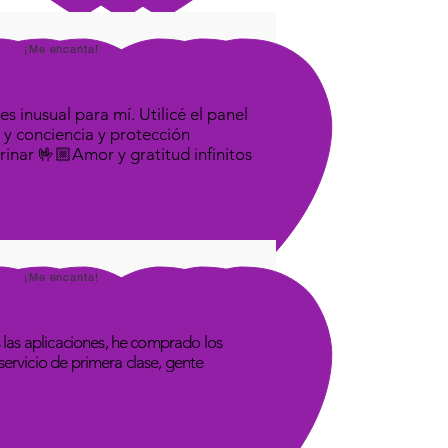
¡Me encanta!
s inusual para mí. Utilicé el panel
 y conciencia y protección
rinar 🤟🏼Amor y gratitud infinitos
¡Me encanta!
las aplicaciones, he comprado los
rvicio de primera clase, gente