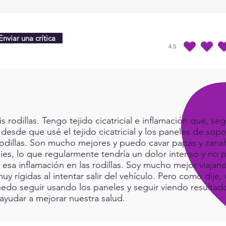
the w
Enviar una crítica
4.5
la calificación prome
rodillas. Tengo tejido cicatricial e inflamación que, seg
 desde que usé el tejido cicatricial y los paneles de sop
rodillas. Son mucho mejores y puedo cavar papas y zanah
ies, lo que regularmente tendría un dolor intenso y no p
a esa inflamación en las rodillas. Soy mucho mejor viaj
muy rígidas al intentar salir del vehículo. Pero como dij
do seguir usando los paneles y seguir viendo resultad
ayudar a mejorar nuestra salud.