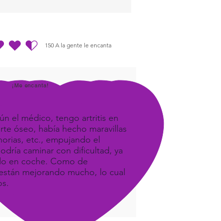
hole body and mind.
150
A la gente le encanta
dio es 4.5 de 5, basada en 150 votos, A la gente le encanta
¡Me encanta!
ún el médico, tengo artritis en
orte óseo, había hecho maravillas
orias, etc., empujando el
odría caminar con dificultad, ya
ando en coche. Como de
e, están mejorando mucho, lo cual
os.