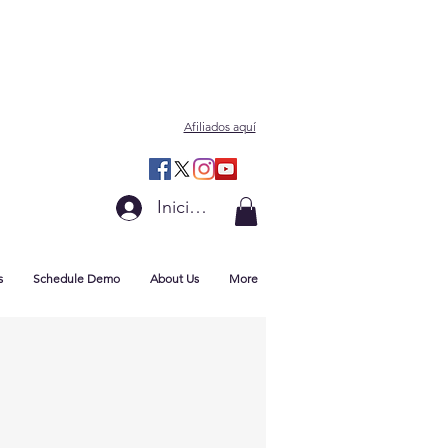
Afiliados aquí
Iniciar sesión
s
Schedule Demo
About Us
More