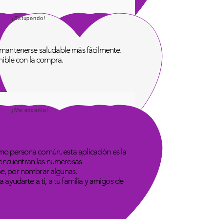
¡Estupendo!
de mantenerse saludable más fácilmente.
onible con la compra.
¡Me encanta!
omo persona común, esta aplicación es la
 encuentran las numerosas
be, por nombrar algunas.
 ayudarte a ti, a tu familia y amigos de