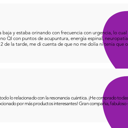
baja y estaba orinando con frecuencia con urgencia, lo cual e
iano QI con puntos de acupuntura, energía espinal, neuropatía
o 2 de la tarde, me di cuenta de que no me dolía ni tenía que o
odo lo relacionado con la resonancia cuántica. ¡He comprado todas 
cionado por más productos interesantes! Gran compañía, fabuloso se