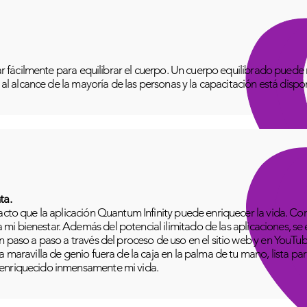
izar fácilmente para equilibrar el cuerpo. Un cuerpo equilibrado pue
o al alcance de la mayoría de las personas y la capacitación está disp
ta.
pacto que la aplicación Quantum Infinity puede enriquecer la vida. C
i bienestar. Además del potencial ilimitado de las aplicaciones, se
n paso a paso a través del proceso de uso en el sitio web y en YouTu
 maravilla de genio fuera de la caja en la palma de tu mano, lista para
 enriquecido inmensamente mi vida.