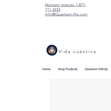
Número gratuito 1-877-
711-3233
Info@Quantum-life.com
Vida cuántica
Home
Shop Products
Quantum iNfinity