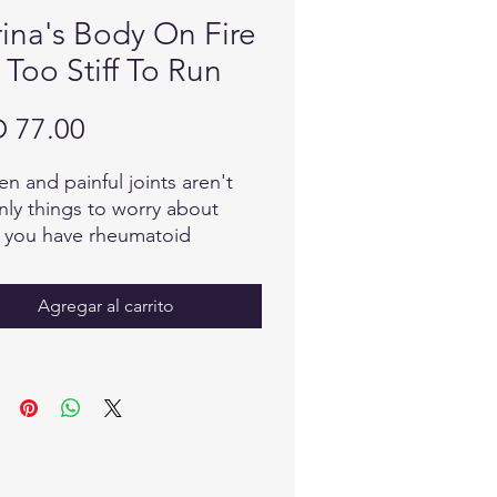
ina's Body On Fire
 Too Stiff To Run
Precio
 77.00
en and painful joints aren't
nly things to worry about
 you have rheumatoid
tis. Often called the "silent
se", rheumatoid arthritis is an
Agregar al carrito
immune disease that typically
s the joints, but it can target
rgan or body part because of
ic inflammation throughout
ody. This panel addresses
n issues associated with RA
any ingredients to support