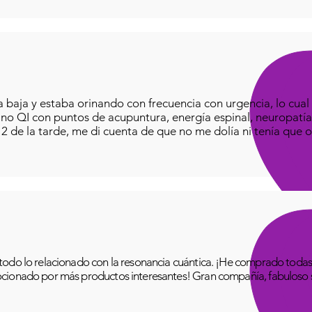
baja y estaba orinando con frecuencia con urgencia, lo cual e
iano QI con puntos de acupuntura, energía espinal, neuropatía
o 2 de la tarde, me di cuenta de que no me dolía ni tenía que o
odo lo relacionado con la resonancia cuántica. ¡He comprado todas 
cionado por más productos interesantes! Gran compañía, fabuloso se