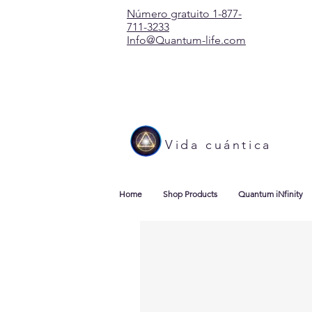
Número gratuito 1-877-
711-3233
Info@Quantum-life.com
Vida cuántica
Home
Shop Products
Quantum iNfinity