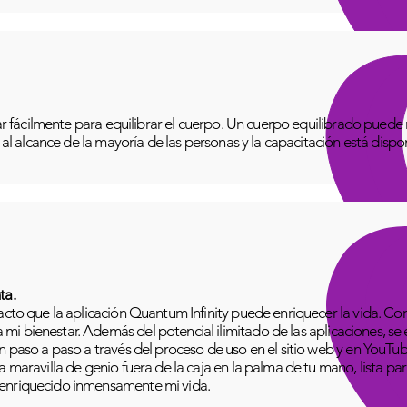
izar fácilmente para equilibrar el cuerpo. Un cuerpo equilibrado pue
o al alcance de la mayoría de las personas y la capacitación está disp
ta.
pacto que la aplicación Quantum Infinity puede enriquecer la vida. C
i bienestar. Además del potencial ilimitado de las aplicaciones, se
n paso a paso a través del proceso de uso en el sitio web y en YouTu
 maravilla de genio fuera de la caja en la palma de tu mano, lista para
 enriquecido inmensamente mi vida.