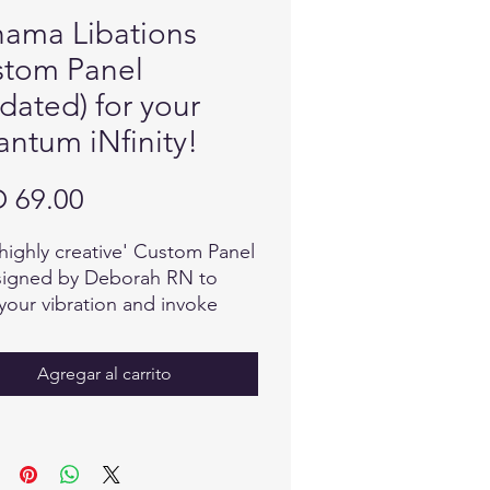
ama Libations
tom Panel
dated) for your
ntum iNfinity!
Precio
 69.00
'highly creative' Custom Panel
signed by Deborah RN to
 your vibration and invoke
gth and resilience to anything
lower destructive energy.
Agregar al carrito
ul selection and focus was
to design this Custom Panel,
e with intention to invoke and
ain a high vibration.