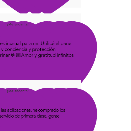
¡Me encanta!
s inusual para mí. Utilicé el panel
 y conciencia y protección
rinar 🤟🏼Amor y gratitud infinitos
¡Me encanta!
las aplicaciones, he comprado los
rvicio de primera clase, gente