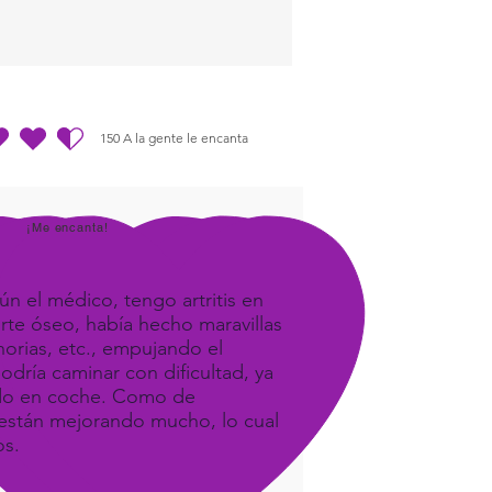
150
A la gente le encanta
dio es 4.5 de 5, basada en 150 votos, A la gente le encanta
¡Me encanta!
ún el médico, tengo artritis en
orte óseo, había hecho maravillas
orias, etc., empujando el
odría caminar con dificultad, ya
ando en coche. Como de
e, están mejorando mucho, lo cual
os.