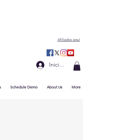
Afiliados aquí
Iniciar sesión
s
Schedule Demo
About Us
More