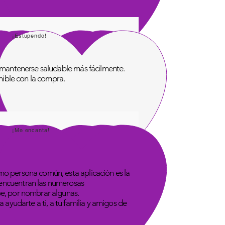
¡Estupendo!
de mantenerse saludable más fácilmente.
onible con la compra.
¡Me encanta!
omo persona común, esta aplicación es la
 encuentran las numerosas
be, por nombrar algunas.
 ayudarte a ti, a tu familia y amigos de