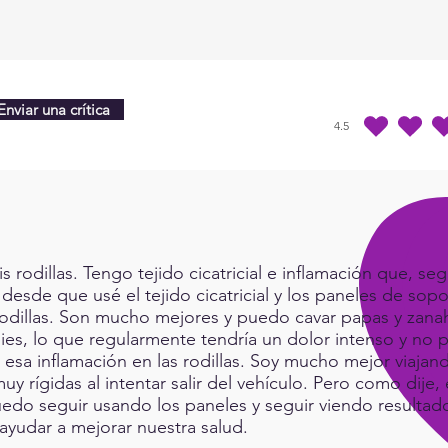
Enviar una crítica
4.5
la calificación prome
rodillas. Tengo tejido cicatricial e inflamación que, seg
 desde que usé el tejido cicatricial y los paneles de sop
rodillas. Son mucho mejores y puedo cavar papas y zanah
ies, lo que regularmente tendría un dolor intenso y no p
a esa inflamación en las rodillas. Soy mucho mejor viaj
muy rígidas al intentar salir del vehículo. Pero como dij
do seguir usando los paneles y seguir viendo resultad
ayudar a mejorar nuestra salud.