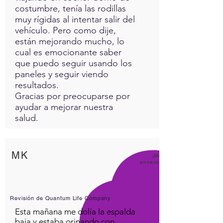
costumbre, tenía las rodillas
muy rígidas al intentar salir del
vehículo. Pero como dije,
están mejorando mucho, lo
cual es emocionante saber
que puedo seguir usando los
paneles y seguir viendo
resultados.
Gracias por preocuparse por
ayudar a mejorar nuestra
salud.
MK
¡Me
encanta
Revisión de Quantum Life Company
Esta mañana me dolía la espalda
baja y estaba orinando con