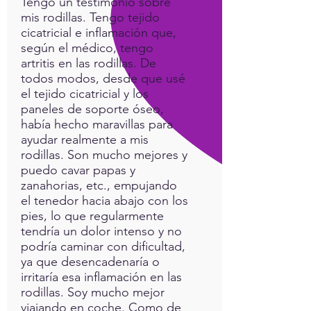
Tengo un testimonio sobre
that often accompany these
mis rodillas. Tengo tejido
viral invasions along with
cicatricial e inflamación que,
supplements, frequencies,
según el médico, tengo
homeopathy, gemstones and
artritis en las rodillas. De
todos modos, desde que usé
more.
el tejido cicatricial y los
paneles de soporte óseo,
había hecho maravillas para
ayudar realmente a mis
rodillas. Son mucho mejores y
puedo cavar papas y
zanahorias, etc., empujando
el tenedor hacia abajo con los
pies, lo que regularmente
tendría un dolor intenso y no
podría caminar con dificultad,
ya que desencadenaría o
irritaría esa inflamación en las
rodillas. Soy mucho mejor
viajando en coche. Como de