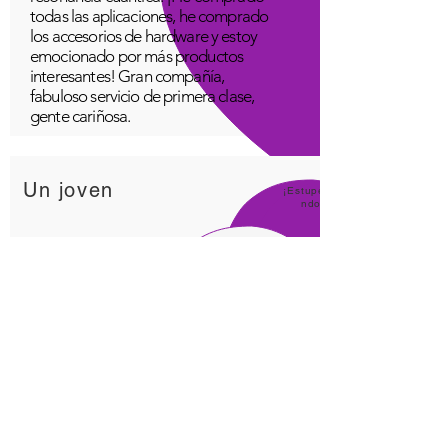
todas las aplicaciones, he comprado
los accesorios de hardware y estoy
emocionado por más productos
interesantes! Gran compañía,
fabuloso servicio de primera clase,
gente cariñosa.
Un joven
¡Estupe
ndo!
Aplicación Quantum Infinity
La aplicación iNfinity se puede
utilizar fácilmente para equilibrar el
cuerpo. Un cuerpo equilibrado
puede mantenerse saludable más
fácilmente. La aplicación iNfinity
tiene un precio al alcance de la
mayoría de las personas y la
capacitación está disponible con la