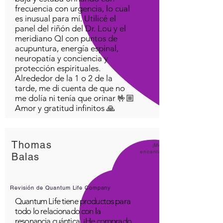
frecuencia con urgencia, lo cual
es inusual para mí. Utilicé el
panel del riñón del Dr. Lou y el
meridiano QI con puntos de
acupuntura, energía espinal,
neuropatía y conciencia y
protección espirituales.
Alrededor de la 1 o 2 de la
tarde, me di cuenta de que no
me dolía ni tenía que orinar 🤟🏼
Amor y gratitud infinitos 🙏
Thomas
¡Me
encanta
Balas
Revisión de Quantum Life Company
Quantum Life tiene productos para
todo lo relacionado con la
resonancia cuántica. ¡He comprado